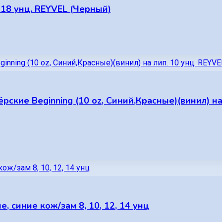
 18 унц. REYVEL (Черный)
ские Beginning (10 oz, Синий,Красные)(винил) на
, синие кож/зам 8, 10, 12, 14 унц