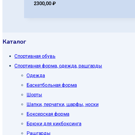
2300,00
₽
Каталог
Спортивная обувь
Спортивная форма, одежда, рашгарды
Одежда
Баскетбольная форма
Шорты
Шапки, перчатки, шарфы, носки
Боксерская форма
Брюки для кикбоксинга
Рашгарды