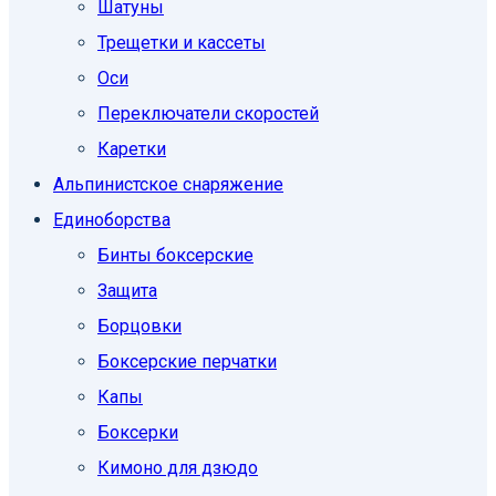
Шатуны
Трещетки и кассеты
Оси
Переключатели скоростей
Каретки
Альпинистское снаряжение
Единоборcтва
Бинты боксерские
Защита
Борцовки
Боксерские перчатки
Капы
Боксерки
Кимоно для дзюдо