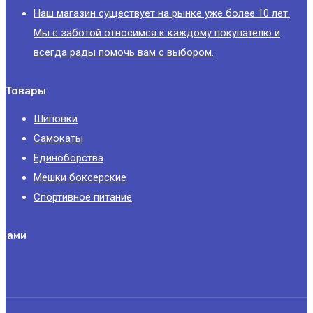
Наш магазин существует на рынке уже более 10 лет.
Мы с заботой относимся к каждому покупателю и
всегда рады помочь вам с выбором.
Товары
Шиповки
Самокаты
Единоборства
Мешки боксерские
Спортивное питание
 нами