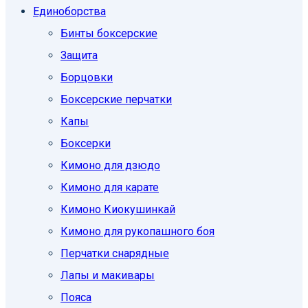
Единоборcтва
Бинты боксерские
Защита
Борцовки
Боксерские перчатки
Капы
Боксерки
Кимоно для дзюдо
Кимоно для карате
Кимоно Киокушинкай
Кимоно для рукопашного боя
Перчатки снарядные
Лапы и макивары
Пояса