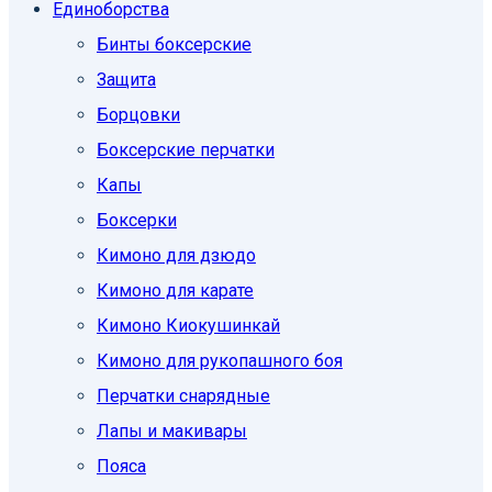
Единоборcтва
Бинты боксерские
Защита
Борцовки
Боксерские перчатки
Капы
Боксерки
Кимоно для дзюдо
Кимоно для карате
Кимоно Киокушинкай
Кимоно для рукопашного боя
Перчатки снарядные
Лапы и макивары
Пояса