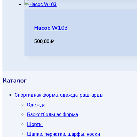
Насос W103
500,00
₽
Каталог
Спортивная форма, одежда, рашгарды
Одежда
Баскетбольная форма
Шорты
Шапки, перчатки, шарфы, носки