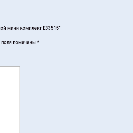
ной мини комплект E33515”
 поля помечены
*