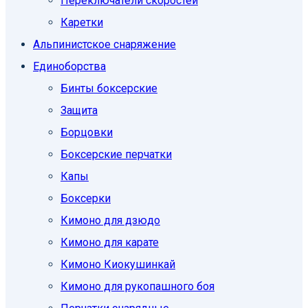
Переключатели скоростей
Каретки
Альпинистское снаряжение
Единоборcтва
Бинты боксерские
Защита
Борцовки
Боксерские перчатки
Капы
Боксерки
Кимоно для дзюдо
Кимоно для карате
Кимоно Киокушинкай
Кимоно для рукопашного боя