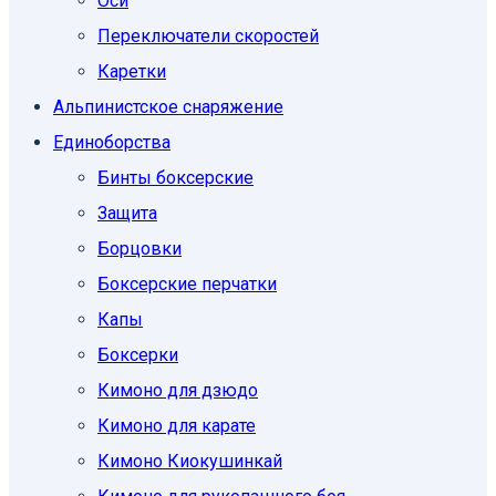
Оси
Переключатели скоростей
Каретки
Альпинистское снаряжение
Единоборcтва
Бинты боксерские
Защита
Борцовки
Боксерские перчатки
Капы
Боксерки
Кимоно для дзюдо
Кимоно для карате
Кимоно Киокушинкай