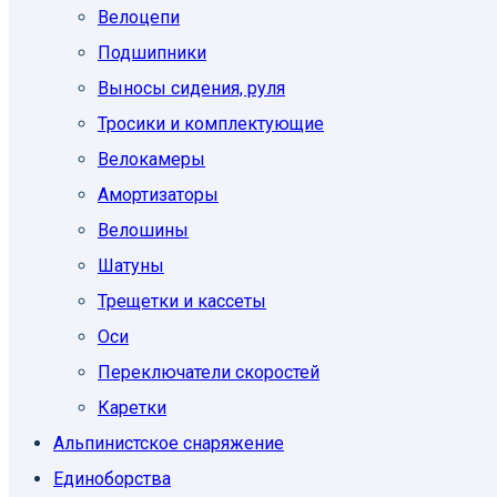
Велоцепи
Подшипники
Выносы сидения, руля
Тросики и комплектующие
Велокамеры
Амортизаторы
Велошины
Шатуны
Трещетки и кассеты
Оси
Переключатели скоростей
Каретки
Альпинистское снаряжение
Единоборcтва