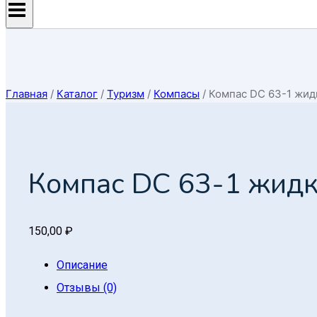
Главная
/
Каталог
/
Туризм
/
Компасы
/
Компас DC 63-1 жи
Компас DC 63-1 жид
150,00
₽
Описание
Отзывы (0)