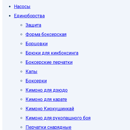
Насосы
Единоборcтва
Защита
Форма боксерская
Борцовки
Брюки для кикбоксинга
Боксерские перчатки
Капы
Боксерки
Кимоно для дзюдо
Кимоно для карате
Кимоно Киокушинкай
Кимоно для рукопашного боя
Перчатки снарядные