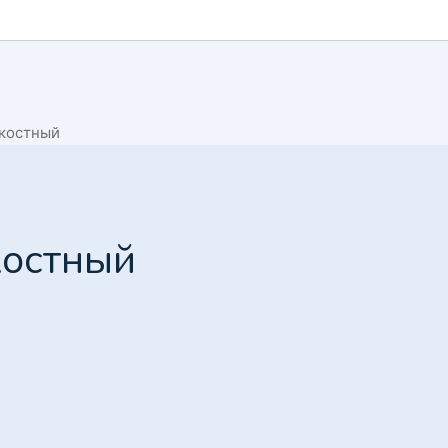
дкостный
костный