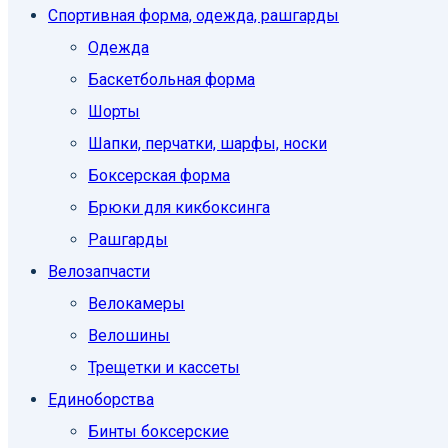
Спортивная форма, одежда, рашгарды
Одежда
Баскетбольная форма
Шорты
Шапки, перчатки, шарфы, носки
Боксерская форма
Брюки для кикбоксинга
Рашгарды
Велозапчасти
Велокамеры
Велошины
Трещетки и кассеты
Единоборcтва
Бинты боксерские