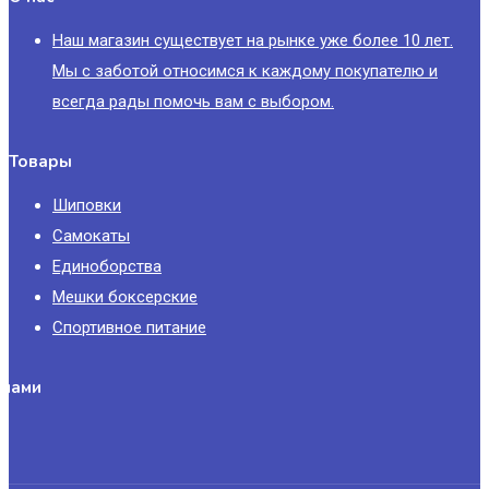
Наш магазин существует на рынке уже более 10 лет.
Мы с заботой относимся к каждому покупателю и
всегда рады помочь вам с выбором.
Товары
Шиповки
Самокаты
Единоборства
Мешки боксерские
Спортивное питание
 нами