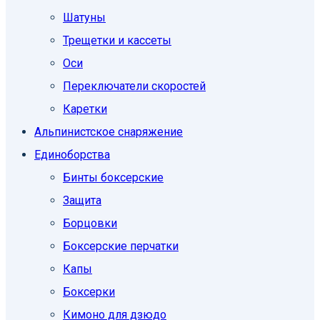
Шатуны
Трещетки и кассеты
Оси
Переключатели скоростей
Каретки
Альпинистское снаряжение
Единоборcтва
Бинты боксерские
Защита
Борцовки
Боксерские перчатки
Капы
Боксерки
Кимоно для дзюдо