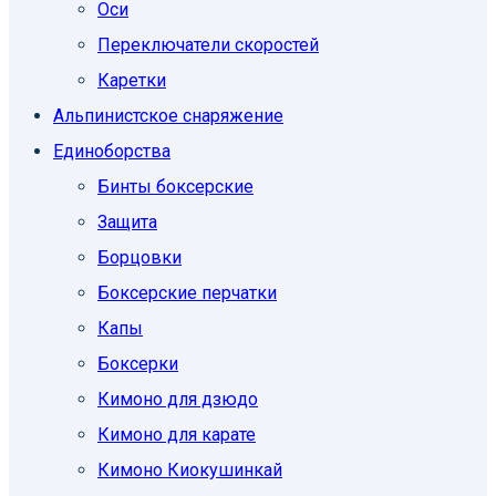
Оси
Переключатели скоростей
Каретки
Альпинистское снаряжение
Единоборcтва
Бинты боксерские
Защита
Борцовки
Боксерские перчатки
Капы
Боксерки
Кимоно для дзюдо
Кимоно для карате
Кимоно Киокушинкай