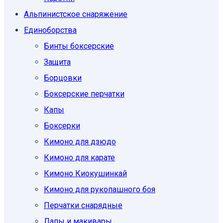
Альпинистское снаряжение
Единоборcтва
Бинты боксерские
Защита
Борцовки
Боксерские перчатки
Капы
Боксерки
Кимоно для дзюдо
Кимоно для карате
Кимоно Киокушинкай
Кимоно для рукопашного боя
Перчатки снарядные
Лапы и макивары