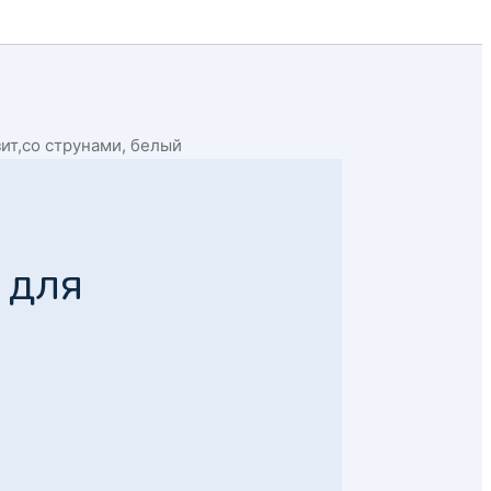
зит,со струнами, белый
 для