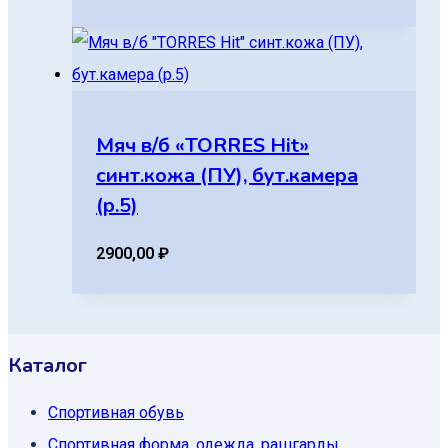
Мяч в/б «TORRES Hit»
синт.кожа (ПУ), бут.камера
(р.5)
2900,00
₽
Каталог
Спортивная обувь
Спортивная форма, одежда, рашгарды