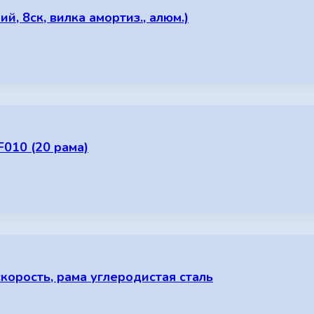
, 8ск, вилка амортиз., алюм.)
F010 (20 рама)
скорость, рама углеродистая сталь