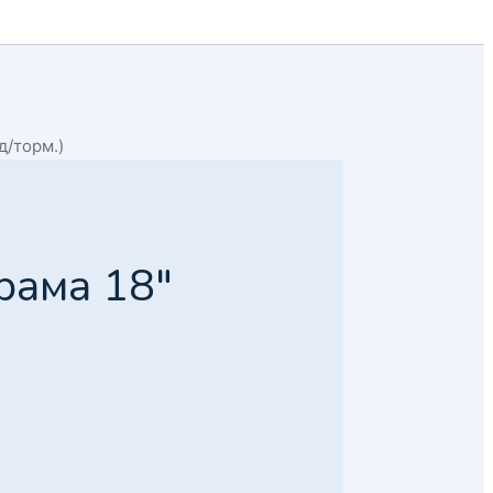
д/торм.)
рама 18″