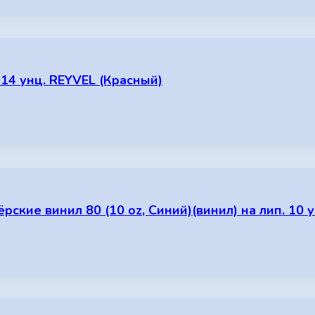
 14 унц. REYVEL (Красный)
ские винил 80 (10 oz, Синий)(винил) на лип. 10 у