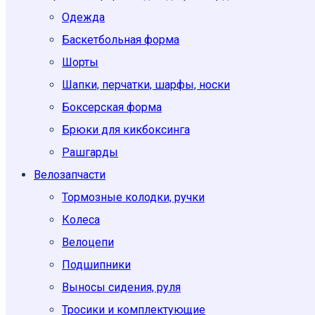
Одежда
Баскетбольная форма
Шорты
Шапки, перчатки, шарфы, носки
Боксерская форма
Брюки для кикбоксинга
Рашгарды
Велозапчасти
Тормозные колодки, ручки
Колеса
Велоцепи
Подшипники
Выносы сидения, руля
Тросики и комплектующие