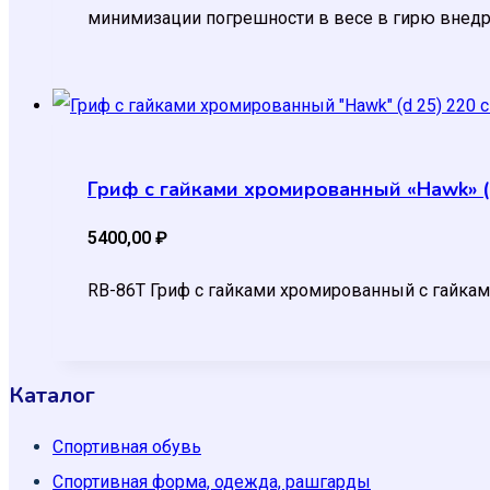
минимизации погрешности в весе в гирю внедр
Гриф с гайками хромированный «Hawk» (d
5400,00
₽
RB-86T Гриф с гайками хромированный с гайками 
Каталог
Спортивная обувь
Спортивная форма, одежда, рашгарды