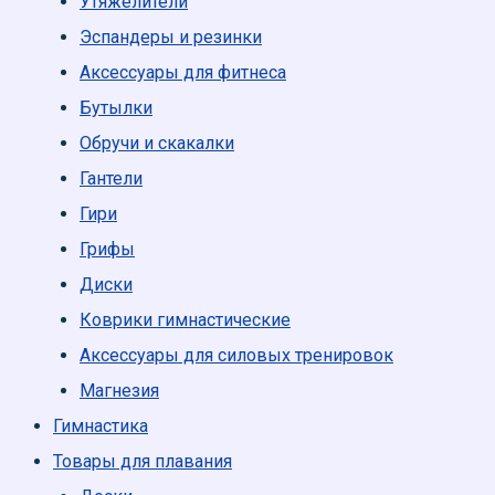
Утяжелители
Эспандеры и резинки
Аксессуары для фитнеса
Бутылки
Обручи и скакалки
Гантели
Гири
Грифы
Диски
Коврики гимнастические
Аксессуары для силовых тренировок
Магнезия
Гимнастика
Товары для плавания